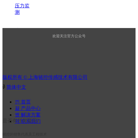
压力监
测
液位监
欢迎关注官方公众号
测
数显压
力表
温度监
测
版权所有 ©
上海铭控传感技术有限公司
微差压
ꀅ
简体中文
类
温湿度
낀
首页
监测
뀵
产品中心
数字远
뀄
解决方案
传类
是否有任何疑问?
끅
联系我们
铭控的销售代表及工程技术
水浸监