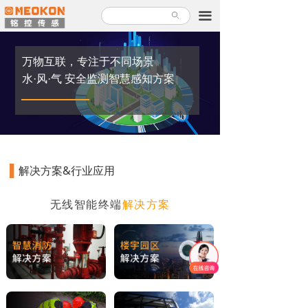
首页
끀
ꄙ
产品中心
万物互联，专注于不同场景
解决方案
水·风·气 安全监测智慧感知方案
关于铭控
服务支持
▌
新闻故事
解决方案&行业应用
加入铭控
无线智能终端
解决方案
联系我们
产品使用指南