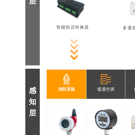
层
智能协议转换器
多通
感
消防系统
暖通空调
知
层