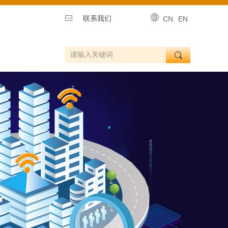
ꄓ
ꂘ
联系我们
CN
EN
끠