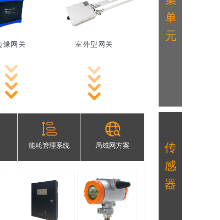
单
元
边缘网关
室外型网关
传
能耗管理系统
局域网方案
感
器