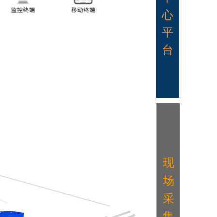
心
平
台
现
场
采
集