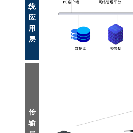
统
应
用
层
传
输