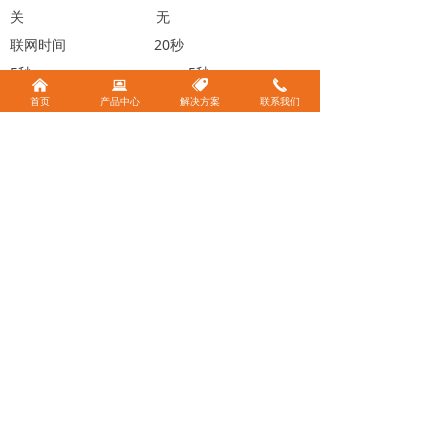
关 无
联网时间 20秒
5秒 5秒
낀
뀵
뀄
끅
资 费 参考当地运营商资费标准
首页
产品中心
解决方案
联系我们
无 参考当地运营商资费标准
产品功能 IP地址及端口可设 高
低报警点可设 高低报警点可设
高低报警点可设 传
感器采集频率可设 传感器采集频率可设
传感器采集频率可设 上
发频率可设 上发频率可设
上发频率可设 工作
状态查询 工作状态查询
工作状态查询
报文格式 可定制报文格式 透
传协议 定制报文格式