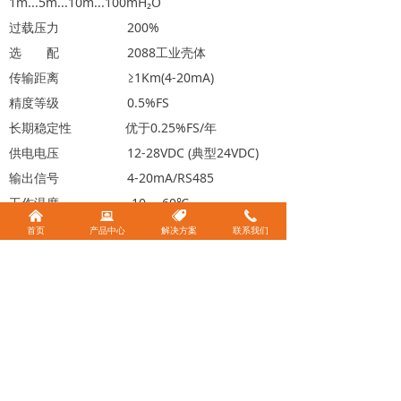
1m...5m...10m...100mH₂O
过载压力 200%
选 配 2088工业壳体
传输距离 ≥1Km(4-20mA)
精度等级 0.5%FS
长期稳定性 优于0.25%FS/年
供电电压 12-28VDC (典型24VDC)
输出信号 4-20mA/RS485
工作温度 -10～ 60℃
낀
뀵
뀄
끅
电气保护 防反接保护, 过电压保护
首页
产品中心
解决方案
联系我们
防护等级 IP68
测量介质 无腐蚀液体(特殊酸碱液体
可使用MD-S405系列)
安装方式 M20或G1/4螺纹
壳体材质 304不锈钢