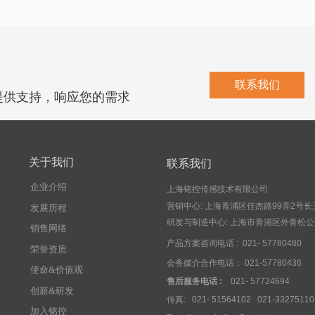
联系我们
提供支持，响应您的需求
关于我们
联系我们
企业介绍
上海铭控传感技术有限公司
营销中心: 上海青浦区佳杰路99弄2号长
发展历程
研发与制造中心: 上海市青浦区外青松公
销售网络
产品方案咨询电话 : 021- 57780480
荣誉资质
会务媒介合作电话： 021-57780436
使命&价值观
售后服务电话 :
021- 57724694
创新&研发
传真: 021- 51564102 021-33275110
加入铭控