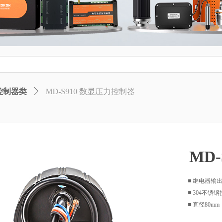
控制器类
ꄲ
MD-S910 数显压力控制器
MD
■ 继电器输
■ 304不
■ 直径80m