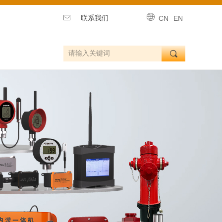
ꄓ
ꂘ
联系我们
CN
EN
끠