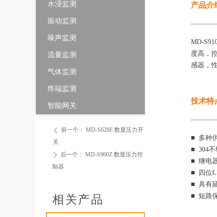
水浸监测
产品介
振动监测
噪声监测
MD-S
度高，
流量监测
感器，
气体监测
终端监测
技术特
智能网关
前一个：
MD-S628E 数显压力开
ꄴ
■ 多种供
关
■ 30
后一个：
MD-S900Z 数显压力控
ꄲ
■ 继电
制器
■ 四位
■ 具
■ 短路
相关产品