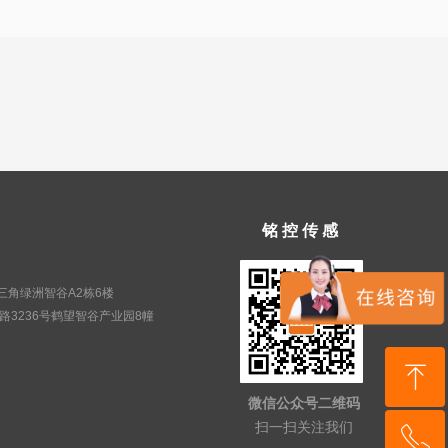
铭 控 传 感
三角绿洲智谷A2栋6楼
路3236号鹤望智谷产业园8幢
ꁸ
微信公众号二维码
扫一扫关注我们
ꂅ
回到顶部