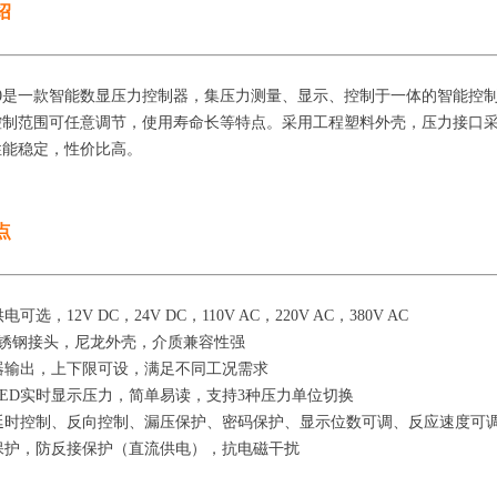
绍
910是一款智能数显压力控制器，集压力测量、显示、控制于一体的智能控
控制范围可任意调节，使用寿命长等特点。采用工程塑料外壳，压力接口
性能稳定，性价比高。
点
电可选，12V DC，24V DC，110V AC，220V AC，380V AC
4不锈钢接头，尼龙外壳，介质兼容性强
器输出，上下限可设，满足不同工况需求
LED实时显示压力，简单易读，支持3种压力单位切换
有延时控制、反向控制、漏压保护、密码保护、显示位数可调、反应速度可
保护，防反接保护（直流供电），抗电磁干扰