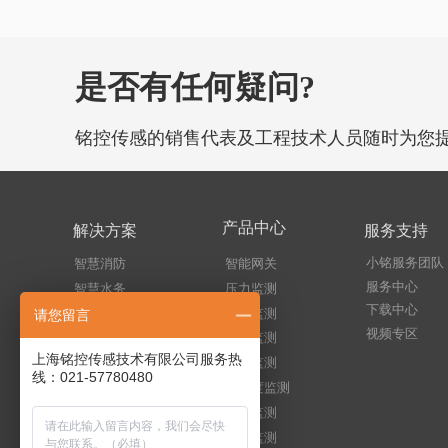
是否有任何疑问?
铭控传感的销售代表及工程技术人员随时为您
产品中心
解决方案
服务支持
小铭服务团队
智慧消防
智能网关
服务中心
压力监测
智慧水务
下载中心
终端监测
楼宇园区
请您留言
视频专区
液位监测
城市供热
上海铭控传感技术有限公司服务热
温度监测
城市管廊
线：021-57780480
温湿度监测
暖通空调
水浸监测
工程机械
振动监测
石油石化