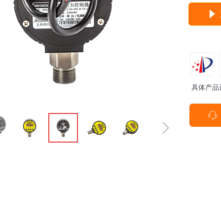
념
具体产品
ꁱ
ꁇ