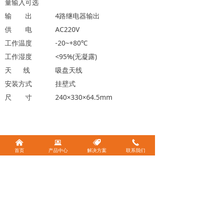
量输入可选
输 出 4路继电器输出
供 电 AC220V
工作温度 -20~+80℃
工作湿度 <95%(无凝露)
天 线 吸盘天线
安装方式 挂壁式
尺 寸 240×330×64.5mm
낀
뀵
뀄
끅
首页
产品中心
解决方案
联系我们