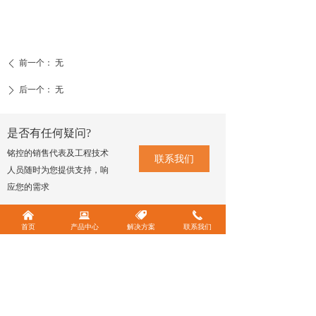
前一个：
无
ꄴ
后一个：
无
ꄲ
是否有任何疑问?
铭控的销售代表及工程技术
联系我们
人员随时为您提供支持，响
应您的需求
낀
뀵
뀄
끅
首页
产品中心
解决方案
联系我们
欢迎关注官方公众号