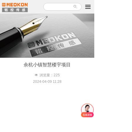
首页
끀
ꄙ
产品中心
解决方案
关于铭控
服务支持
余杭小镇智慧楼宇项目
新闻故事
넶
浏览量：
225
2024-04-09
11:28
加入铭控
联系我们
产品使用指南