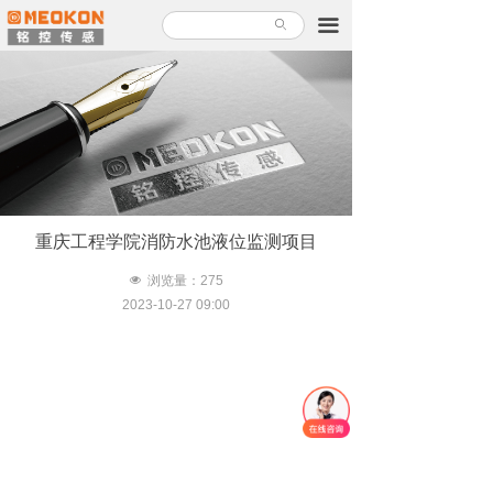
首页
끀
ꄙ
产品中心
解决方案
关于铭控
服务支持
重庆工程学院消防水池液位监测项目
新闻故事
넶
浏览量：
275
2023-10-27
09:00
加入铭控
联系我们
产品使用指南