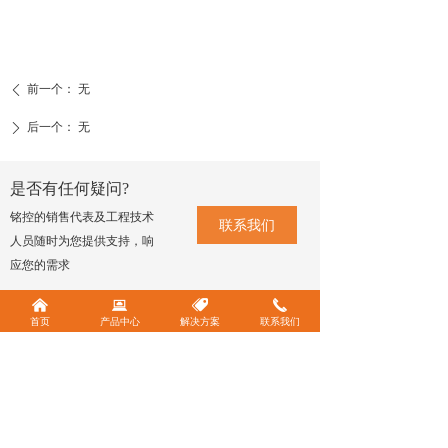
前一个：
无
ꄴ
后一个：
无
ꄲ
是否有任何疑问?
铭控的销售代表及工程技术
联系我们
人员随时为您提供支持，响
应您的需求
낀
뀵
뀄
끅
首页
产品中心
解决方案
联系我们
欢迎关注官方公众号