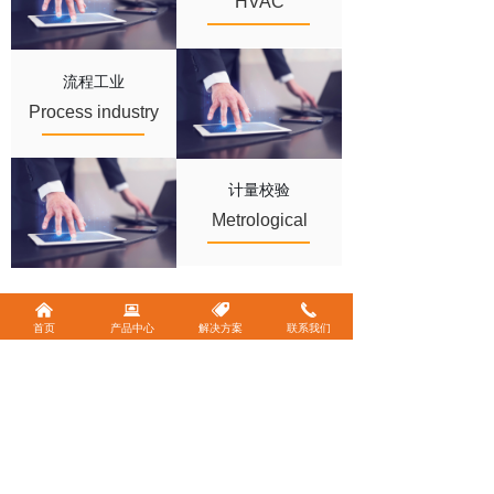
HVAC
流程工业
Process industry
计量校验
Metrological
verification
낀
뀵
뀄
끅
首页
产品中心
解决方案
联系我们
是否有任何疑问?
铭控的销售代表及工程技术
联系我们
人员随时为您提供支持，响
应您的需求