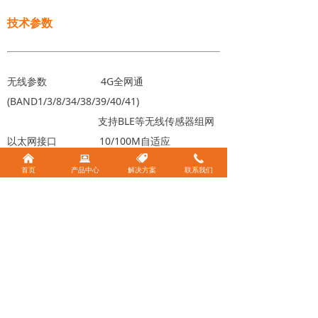
技术参数
无线参数 4G全网通
(BAND1/3/8/34/38/39/40/41)
支持BLE等无线传感器组网
以太网接口 10/100M自适应
낀
뀵
뀄
끅
总线接口 RS485*1, CAN*1
首页
产品中心
解决方案
联系我们
参数配置 本地网页配置、远程配置
（需单独定制开发）
信号输入 8路模拟量输入，8路数字
量输入可选
供 电 12-28VDC
工作温度 -20~+80℃
工作湿度 <95%(无凝露)